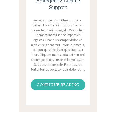
Emergency Lifeline
Support
Series Bumper from Chris Loope on
Vimeo. Lorem ipsum dolor sit amet,
consectetur adipiscing elit. Vestibulum
elementum tellus nec imperdiet
egestas. Phasellus semper dolor vel
nibh cursus hendrerit. Proin elit metus,
tempor quis tincidunt quis, luctus et
lacus. Aliquam malesuada ante eu orci
dictum porttitor. Fusce at libero ipsum.
Sed quis ornare ante. Pellentesque
tortor tortor, porttitor quis dolor ut,…
CONTINUE READING