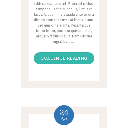
nibh cursus hendrerit. Proin elit metus,
tempor quis tincidunt quis, luctus et
lacus. Aliquam malesuada ante eu orci
dictum porttitor. Fusce at libero ipsum.
Sed quis ornare ante. Pellentesque
tortor tortor, porttitor quis dolor ut,
aliquam facilisis ligula. Nam ultricies
feugiat luctus.…
CONTINUE READING
24
Apr