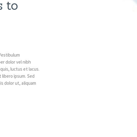
 to
 Vestibulum
r dolor vel nibh
quis, luctus et lacus.
t libero ipsum. Sed
is dolor ut, aliquam