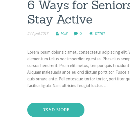
6 Ways for Seniors
Stay Active
24 April 2017
MsB
0
87767
Lorem ipsum dolor sit amet, consectetur adipiscing elit.
elementum tellus nec imperdiet egestas. Phasellus sempe
cursus hendrerit. Proin elit metus, tempor quis tincidunt 
Aliquam malesuada ante eu orci dictum porttitor. Fusce a
quis ornare ante. Pellentesque tortor tortor, porttitor qu
facilisis ligula. Nam ultricies feugiat luctus.…
READ MORE