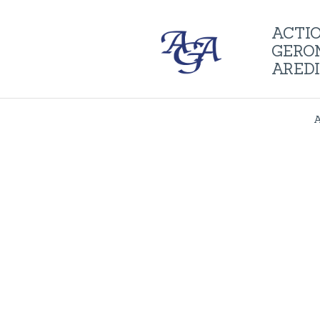
ACTI
GERO
ARED