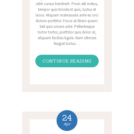
nibh cursus hendrerit. Proin elit metus,
tempor quis tincidunt quis, luctus et
lacus. Aliquam malesuada ante eu orci
dictum porttitor. Fusce at libero ipsum.
Sed quis ornare ante. Pellentesque
tortor tortor, porttitor quis dolor ut,
aliquam facilisis ligula. Nam ultricies
feugiat luctus.…
CONTINUE READING
24
Apr