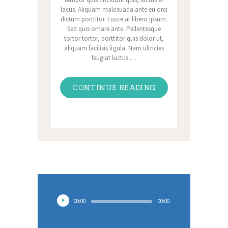
lacus. Aliquam malesuada ante eu orci
dictum porttitor. Fusce at libero ipsum.
Sed quis ornare ante. Pellentesque
tortor tortor, porttitor quis dolor ut,
aliquam facilisis ligula. Nam ultricies
feugiat luctus.…
CONTINUE READING
Audio
00:00
00:00
Player