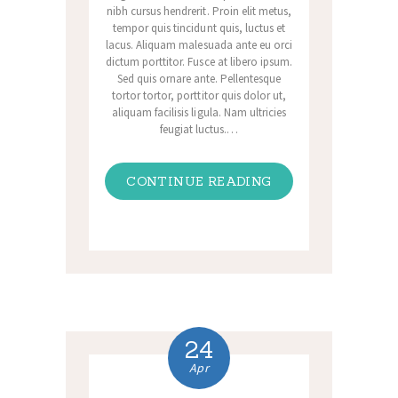
nibh cursus hendrerit. Proin elit metus,
tempor quis tincidunt quis, luctus et
lacus. Aliquam malesuada ante eu orci
dictum porttitor. Fusce at libero ipsum.
Sed quis ornare ante. Pellentesque
tortor tortor, porttitor quis dolor ut,
aliquam facilisis ligula. Nam ultricies
feugiat luctus.…
CONTINUE READING
24
Apr