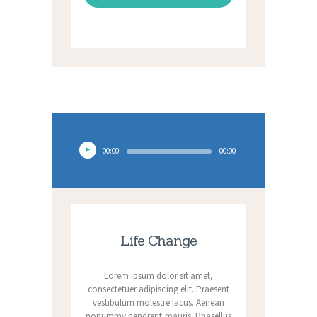
Audio
00:00
00:00
Player
Life Change
Lorem ipsum dolor sit amet,
consectetuer adipiscing elit. Praesent
vestibulum molestie lacus. Aenean
nonummy hendrerit mauris. Phasellus