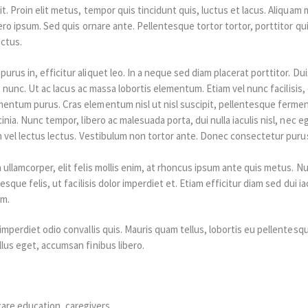
it. Proin elit metus, tempor quis tincidunt quis, luctus et lacus. Aliquam
ero ipsum. Sed quis ornare ante. Pellentesque tortor tortor, porttitor quis
uctus.
urus in, efficitur aliquet leo. In a neque sed diam placerat porttitor. D
cies nunc. Ut ac lacus ac massa lobortis elementum. Etiam vel nunc facilis
mentum purus. Cras elementum nisl ut nisl suscipit, pellentesque ferme
inia. Nunc tempor, libero ac malesuada porta, dui nulla iaculis nisl, nec e
oin vel lectus lectus. Vestibulum non tortor ante. Donec consectetur pur
 ullamcorper, elit felis mollis enim, at rhoncus ipsum ante quis metus. Nu
tesque felis, ut facilisis dolor imperdiet et. Etiam efficitur diam sed dui i
um.
 imperdiet odio convallis quis. Mauris quam tellus, lobortis eu pellentesq
lus eget, accumsan finibus libero.
care education
,
caregivers