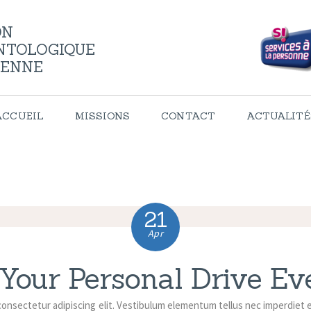
ACCUEIL
ON
NTOLOGIQUE
MISSIONS
IENNE
CONTACT
ACCUEIL
MISSIONS
CONTACT
ACTUALITÉ
ACTUALITÉS
21
Apr
Your Personal Drive E
consectetur adipiscing elit. Vestibulum elementum tellus nec imperdiet