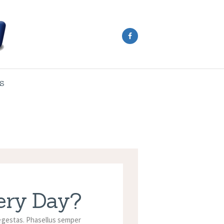
S
very Day?
 egestas. Phasellus semper