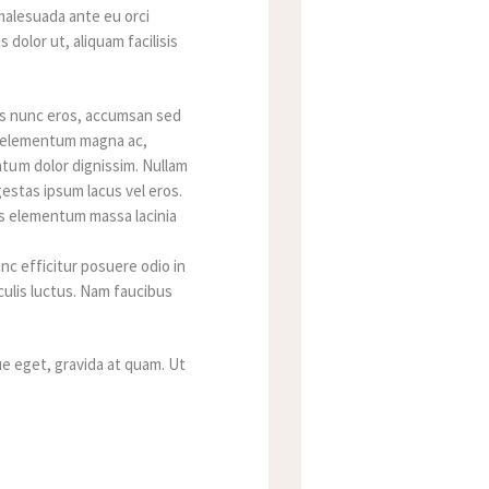
 malesuada ante eu orci
 dolor ut, aliquam facilisis
uis nunc eros, accumsan sed
is, elementum magna ac,
ntum dolor dignissim. Nullam
gestas ipsum lacus vel eros.
us elementum massa lacinia
nc efficitur posuere odio in
aculis luctus. Nam faucibus
ue eget, gravida at quam. Ut