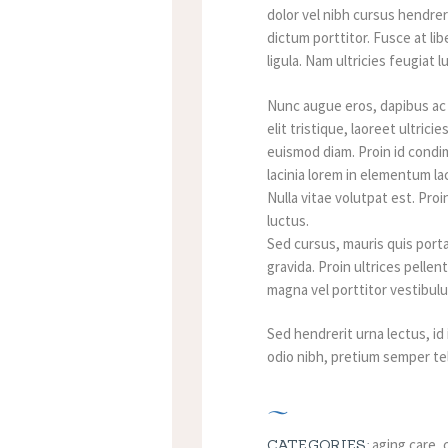
dolor vel nibh cursus hendrer
dictum porttitor. Fusce at lib
ligula. Nam ultricies feugiat l
Nunc augue eros, dapibus ac p
elit tristique, laoreet ultri
euismod diam. Proin id condi
lacinia lorem in elementum lac
Nulla vitae volutpat est. Pr
luctus.
Sed cursus, mauris quis porta
gravida. Proin ultrices pellen
magna vel porttitor vestibul
Sed hendrerit urna lectus, id
odio nibh, pretium semper tel
aging care
,
CATEGORIES: