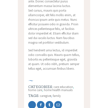
ante. Donec consectetur purus
elementum massa lacinia luctus.
Sed cursus, mauris quis porta
ullamcorper, elit felis mollis enim, at
rhoncus ipsum ante quis metus. Nunc
efficitur posuere odio in gravida. Proin
ultrices pellentesque felis, ut facilisis
dolor imperdiet et. Etiam efficitur diam
sed dui iaculis luctus. Nam faucibus
magna vel porttitor vestibulum.
Sed hendrerit urna lectus, id imperdiet
odio convallis quis. Mauris quam tellus,
lobortis eu pellentesque eget, gravida
at quam. Ut odio nibh, pretium semper
tellus eget, accumsan finibus libero.
CATEGORIES:
care education
,
home care
,
home health manuals
TAGS:
caregiver
,
family