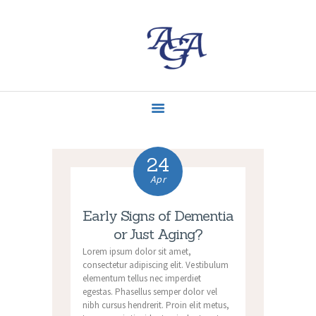
ACCUEIL
MISSIONS
CONTACT
ACTUALITÉS
24
Apr
Early Signs of Dementia
or Just Aging?
Lorem ipsum dolor sit amet,
consectetur adipiscing elit. Vestibulum
elementum tellus nec imperdiet
egestas. Phasellus semper dolor vel
nibh cursus hendrerit. Proin elit metus,