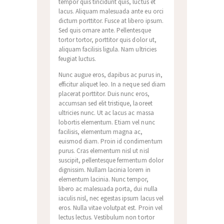
tempor quis tincidunt quis, luctus et
lacus. Aliquam malesuada ante eu orci
dictum porttitor. Fusce at libero ipsum.
Sed quis ornare ante. Pellentesque
tortor tortor, porttitor quis dolor ut,
aliquam facilisis ligula. Nam ultricies
feugiat luctus.
Nunc augue eros, dapibus ac purus in,
efficitur aliquet leo. In a neque sed diam
placerat porttitor. Duis nunc eros,
accumsan sed elit tristique, laoreet
ultricies nunc. Ut ac lacus ac massa
lobortis elementum. Etiam vel nunc
facilisis, elementum magna ac,
euismod diam. Proin id condimentum
purus. Cras elementum nisl ut nisl
suscipit, pellentesque fermentum dolor
dignissim. Nullam lacinia lorem in
elementum lacinia. Nunc tempor,
libero ac malesuada porta, dui nulla
iaculis nisl, nec egestas ipsum lacus vel
eros. Nulla vitae volutpat est. Proin vel
lectus lectus. Vestibulum non tortor