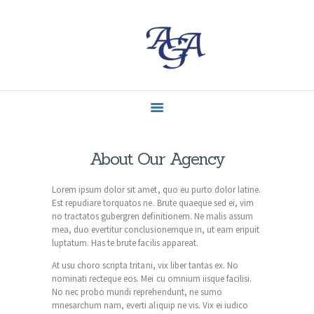
ACCUEIL
MISSIONS
CONTACT
ACTUALITÉS
About Our Agency
Lorem ipsum dolor sit amet, quo eu purto dolor latine.
Est repudiare torquatos ne. Brute quaeque sed ei, vim
no tractatos gubergren definitionem. Ne malis assum
mea, duo evertitur conclusionemque in, ut eam eripuit
luptatum. Has te brute facilis appareat.
At usu choro scripta tritani, vix liber tantas ex. No
nominati recteque eos. Mei cu omnium iisque facilisi.
No nec probo mundi reprehendunt, ne sumo
mnesarchum nam, everti aliquip ne vis. Vix ei iudico