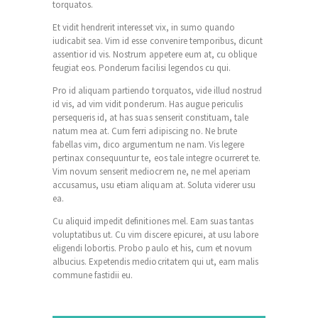
torquatos.
Et vidit hendrerit interesset vix, in sumo quando
iudicabit sea. Vim id esse convenire temporibus, dicunt
assentior id vis. Nostrum appetere eum at, cu oblique
feugiat eos. Ponderum facilisi legendos cu qui.
Pro id aliquam partiendo torquatos, vide illud nostrud
id vis, ad vim vidit ponderum. Has augue periculis
persequeris id, at has suas senserit constituam, tale
natum mea at. Cum ferri adipiscing no. Ne brute
fabellas vim, dico argumentum ne nam. Vis legere
pertinax consequuntur te, eos tale integre ocurreret te.
Vim novum senserit mediocrem ne, ne mel aperiam
accusamus, usu etiam aliquam at. Soluta viderer usu
ea.
Cu aliquid impedit definitiones mel. Eam suas tantas
voluptatibus ut. Cu vim discere epicurei, at usu labore
eligendi lobortis. Probo paulo et his, cum et novum
albucius. Expetendis mediocritatem qui ut, eam malis
commune fastidii eu.