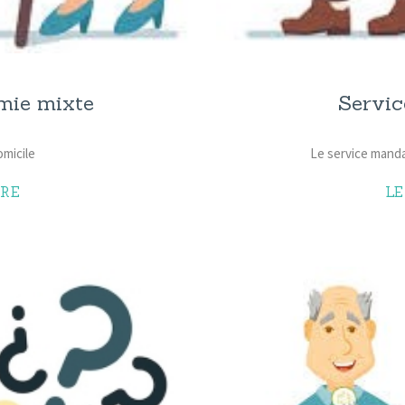
mie mixte
Servic
omicile
Le service mand
RE
L