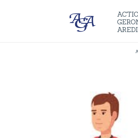
ACTI
GERO
ARED