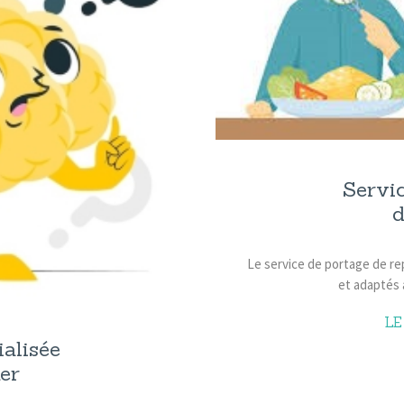
Servic
d
Le service de portage de rep
et adaptés
L
alisée
er